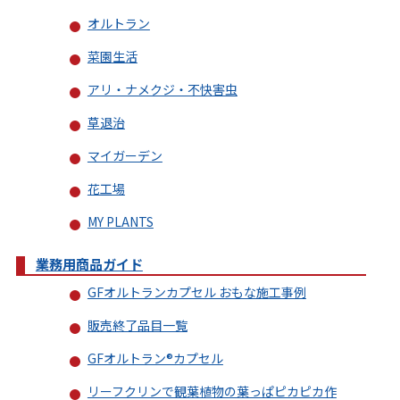
オルトラン
菜園生活
アリ・ナメクジ・不快害虫
草退治
マイガーデン
花工場
MY PLANTS
業務用商品ガイド
GFオルトランカプセル おもな施工事例
販売終了品目一覧
GFオルトラン®カプセル
リーフクリンで観葉植物の葉っぱピカピカ作