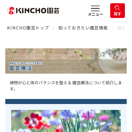
探す
メニュー
KINCHO園芸トップ
知っておきたい園芸情報
植物が
植物が心と体のバランスを整える 園芸療法について紹介しま
す。