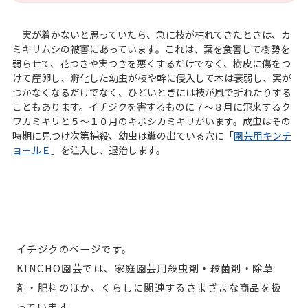
実が着かないと思っていたら、急に枝が枯れてきたときは、カ
ミキリムシの被害にあっています。これは、葉を食害して樹勢を
弱らせて、花つきや実つきを悪くするだけでなく、樹皮に傷をつ
けて産卵し、孵化した幼虫が枝や幹に侵入して木は衰弱し、実が
つかなくなるだけでなく、ひどいときには枝が風で折れたりする
こともあります。イチジクを害するものに７～８月に飛来するク
ワカミキリと５～１０月のキボシカミキリがいます。成虫はその
時期に見つけ次第捕殺、幼虫は糞の出ている穴に「
園芸用キンチ
ョールＥ
」を注入し、退治します。
イチジクのページです。
KINCHO園芸では、家庭園芸用殺虫剤・殺菌剤・除草
剤・肥料のほか、くらしに関連するさまざまな商品を扱
っています。