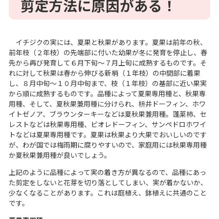
剪定方法に原因がある！
イチジクの実には、夏果と秋果があります。夏果は前年の秋、
前年枝（２年枝）の先端部に付いた幼果が冬に発育を停止し、春
先から再び発育して６月下旬～７月上旬に成熟するものです。そ
れに対して秋果は春から伸びる新梢（１年枝）の中間部に着果
し、８月中旬～１０月中旬まで、枝（１年枝）の基部に近い果実
から順に成熟するものです。品種によって夏果専用種と、秋果専
用種、そして、夏秋果兼用種に分けられ、枡井ドーフィン、ホワ
イトゼノア、ブラウンターキーなどは夏秋果兼用種。蓬莱柿、セ
レストなどは秋果専用種、ビオレドーフィン、サンペドロホワイ
トなどは夏果専用種です。夏果は秋果より大果でおいしいのです
が、わが国では梅雨期に腐りやすいので、家庭用には秋果専用種
か夏秋果兼用種が良いでしょう。
上記のように品種によって実の着き方が異なるので、品種にあっ
た剪定をしないと花芽を切り落としてしまい、実が着かないか、
少なくなることがあります。これは庭植え、鉢植えに共通のこと
です。