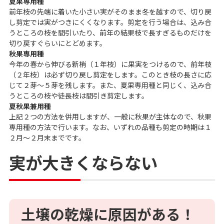
夏果専用種
前年枝の先端に着いた小さい実がそのまま冬を越すので、切り戻
し剪定では実がつきにくくなります。剪定を行う場合は、込み合
うところの枝を間引いたり、前年の結果枝で長すぎるものだけを
切り戻すぐらいにとどめます。
秋果専用種
今年の春から伸びる新梢（１年枝）に果実をつけるので、前年枝
（２年枝）は必ず切り戻し剪定をします。このとき枝の長さに応
じて２芽～５芽を残します。また、夏果専用種と同じく、込み合
うところの枝や徒長枝は間引き剪定します。
夏秋果兼用種
上記２つの方法を併用しますが、一般に秋果が主体なので、秋果
専用種の方法で行います。なお、いずれの品種も剪定の時期は１
２月～２月末までです。
実が大きくならない
土壌の乾燥に原因がある！