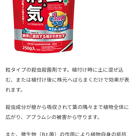
粒タイプの殺虫殺菌剤です。植付け時に土に混ぜ込
む、または植付け後に株元へばらまくだけで効果が表
れます。
殺虫成分が根から吸収されて葉の隅々まで植物全体に
広がり、アブラムシの被害から守ります。
また、微生物（
B.t.
菌）の作用により植物自身の抵抗