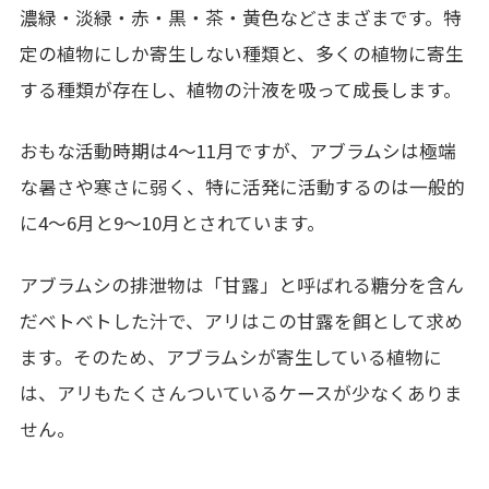
濃緑・淡緑・赤・黒・茶・黄色などさまざまです。特
定の植物にしか寄生しない種類と、多くの植物に寄生
する種類が存在し、植物の汁液を吸って成長します。
おもな活動時期は
4
～
11
月ですが、アブラムシは極端
な暑さや寒さに弱く、特に活発に活動するのは一般的
に
4
～
6
月と
9
～
10
月とされています。
アブラムシの排泄物は「甘露」と呼ばれる糖分を含ん
だベトベトした汁で、アリはこの甘露を餌として求め
ます。そのため、アブラムシが寄生している植物に
は、アリもたくさんついているケースが少なくありま
せん。