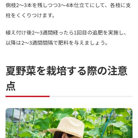
側枝2～3本を残しつつ3～4本仕立てにして、各枝に支
柱をくくりつけます。
植え付け後2～3週間経ったら1回目の追肥を実施し、
以降は2～3週間間隔で肥料を与えましょう。
夏野菜を栽培する際の注意
点