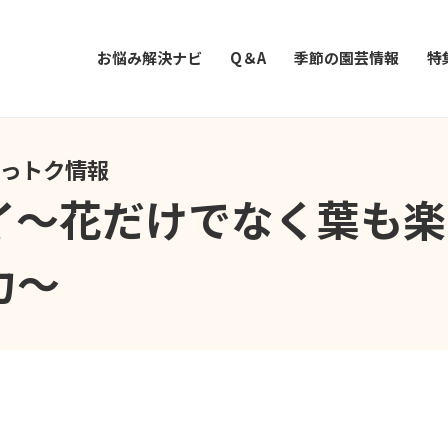
お悩み解決ナビ
Q＆A
季節の園芸情報
特
知っトク情報
イ～花だけでなく葉も楽
力～