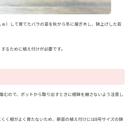
しゅ）して育てたバラの苗を秋から冬に接ぎ木し、鉢上げした若
くするために植え付けが必要です。
が傷むので、ポットから取り出すときに根鉢を崩さないよう注意し
にくく根がよく育たないため、新苗の植え付けには8号サイズの鉢