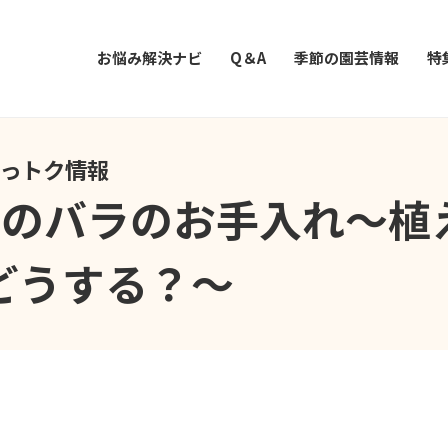
お悩み解決ナビ
Q＆A
季節の園芸情報
特
知っトク情報
月のバラのお手入れ～植
どうする？～