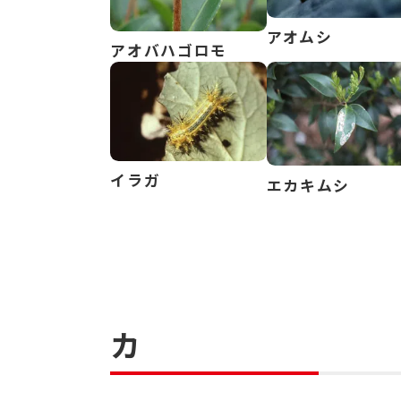
アオムシ
アオバハゴロモ
イラガ
エカキムシ
カ