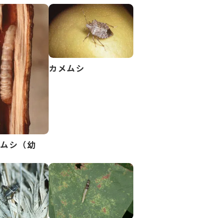
カメムシ
リムシ（幼