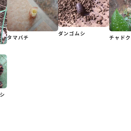
ダンゴムシ
タマバチ
チャド
シ