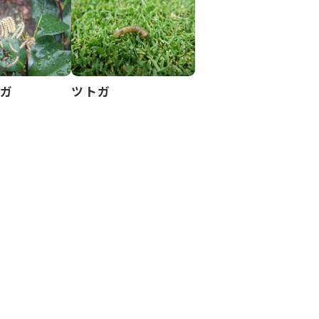
クガ
ツトガ