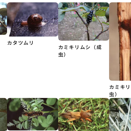
カタツムリ
カミキリムシ（成
虫）
カミキ
虫）