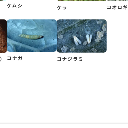
ケムシ
コオロ
ケラ
コナガ
コナジラミ
）