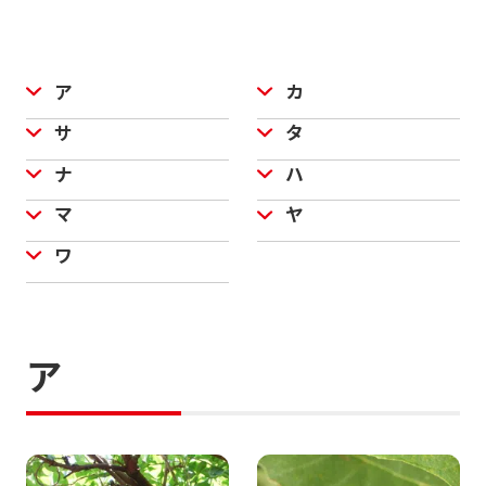
ア
カ
サ
タ
ナ
ハ
マ
ヤ
ワ
ア