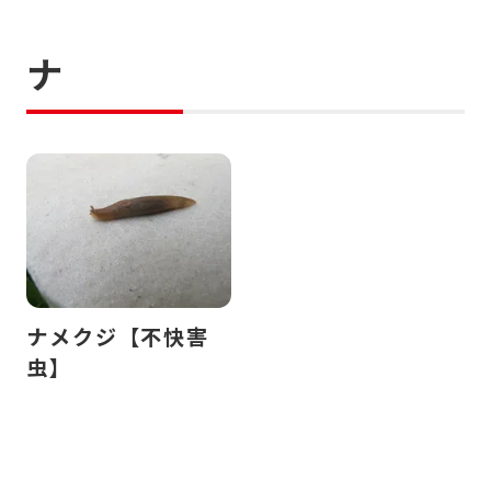
ナ
ナメクジ【不快害
虫】