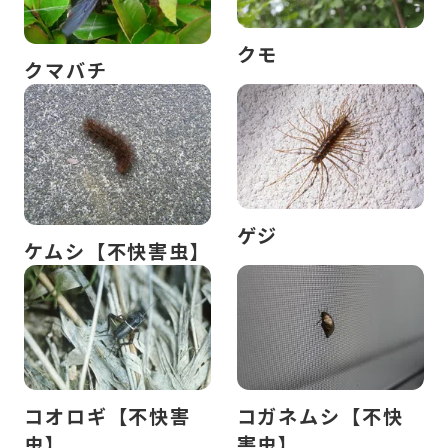
クモ
クマバチ
ゲジ
ケムシ【不快害虫】
コオロギ【不快害
コガネムシ【不快
虫】
害虫】