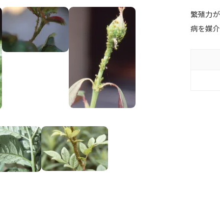
繁殖力
病を媒