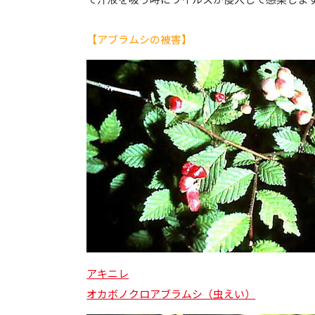
【アブラムシの被害】
アキニレ
オカボノクロアブラムシ（虫えい）