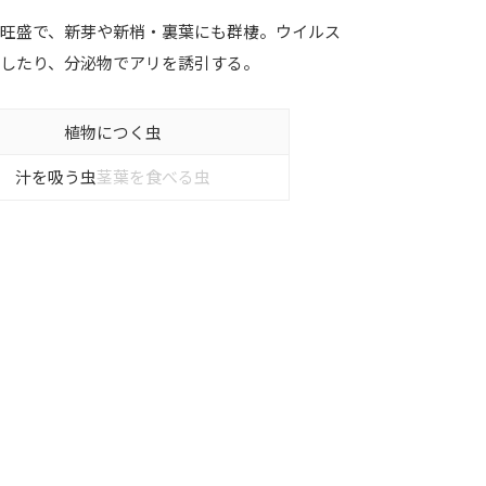
が旺盛で、新芽や新梢・裏葉にも群棲。ウイルス
介したり、分泌物でアリを誘引する。
植物につく虫
汁を吸う虫
茎葉を食べる虫