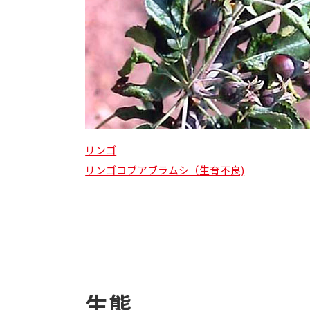
リンゴ
リンゴコブアブラムシ（生育不良)
生態