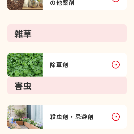
の他薬剤
雑草
除草剤
害虫
殺虫剤・忌避剤