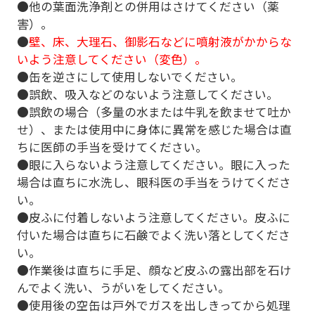
●他の葉面洗浄剤との併用はさけてください（薬
害）。
●
壁、床、大理石、御影石などに噴射液がかからな
いよう注意してください（変色）。
●缶を逆さにして使用しないでください。
●誤飲、吸入などのないよう注意してください。
●誤飲の場合（多量の水または牛乳を飲ませて吐か
せ）、または使用中に身体に異常を感じた場合は直
ちに医師の手当を受けてください。
●眼に入らないよう注意してください。眼に入った
場合は直ちに水洗し、眼科医の手当をうけてくださ
い。
●皮ふに付着しないよう注意してください。皮ふに
付いた場合は直ちに石鹸でよく洗い落としてくださ
い。
●作業後は直ちに手足、顔など皮ふの露出部を石け
んでよく洗い、うがいをしてください。
●使用後の空缶は戸外でガスを出しきってから処理