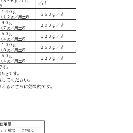
（５～６ｇ／用土
／㎡
ℓ
）
１４０ｇ
３５０ｇ／㎡
（１２ｇ／用土
ℓ
）
９０ｇ
２００ｇ／㎡
（７ｇ／用土
ℓ
）
５０ｇ
１２０ｇ／㎡
（４ｇ／用土
ℓ
）
１００ｇ
２５０ｇ／㎡
（８ｇ／用土
ℓ
）
５０ｇ
１２０ｇ／㎡
（４ｇ／用土
ℓ
）
です。
約５
g
です。
減してください。
与えるとさらに効果的です。
使用量
テナ栽培
地植え