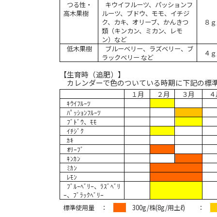
つる性・
キウイフルーツ、パッションフ
高木果樹
ルーツ、ブドウ、モモ、イチジ
ク、カキ、オリーブ、かんきつ
８ｇ
類（キンカン、ミカン、レモ
ン）など
低木果樹
ブルーベリー、ラズベリー、ブ
４ｇ
ラックベリー など
【生育時（追肥）】
カレンダーで色のついている時期に下記の標
１月
２月
３月
４
ｷｳｲﾌﾙｰﾂ
ﾊﾟｯｼｮﾝﾌﾙｰﾂ
ﾌﾞﾄﾞｳ、ﾓﾓ
ｲﾁｼﾞｸ
ｶｷ
ｵﾘｰﾌﾞ
ｷﾝｶﾝ
ﾐｶﾝ
ﾚﾓﾝ
ﾌﾞﾙｰﾍﾞﾘｰ、
ﾗｽﾞﾍﾞﾘ
ｰ、
ﾌﾞﾗｯｸﾍﾞﾘｰ
標準使用量 ：
□□
300g/
株
(8g/
用土ℓ
)
：
□