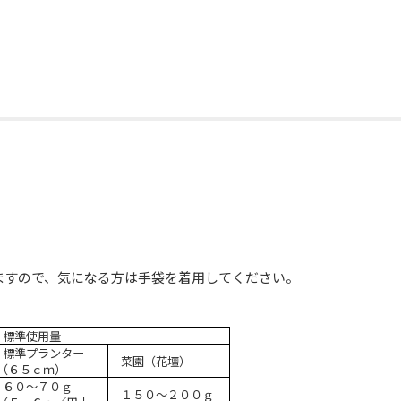
ますので、気になる方は手袋を着用してください。
標準使用量
標準プランター
菜園（花壇）
（６５ｃｍ）
６０～７０ｇ
１５０～２００ｇ