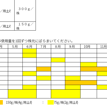
３００ｇ／
／用土ℓ
株
１５０ｇ／
／用土ℓ
株
準使用量を
1
回ずつ株元にばらまいてください。
月
５月
６月
７月
８月
９月
10
月
11
月
□
150g/
株
(4g/
用土ℓ
)
：
□□
75g/
株
(2g/
用土ℓ
)