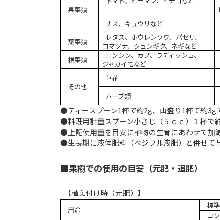
トマト、ピーマン、イチゴなど
果菜類
ナス、キュウリなど
レタス、ホウレンソウ、パセリ、
葉菜類
コマツナ、シュンギク、ネギなど
ニンジン、カブ、ラディッシュ、
根菜類
ジャガイモなど
草花
その他
ハーブ類
●ティースプーン1杯で約2g、山盛り1杯で約3g
●料理用計量スプーン小さじ（５ｃｃ）１杯で
●上記使用量を目安に植物の生育にあわせて加
●生長期に液体肥料（ベジフル液肥）と併せて
■果樹での使用の目安（元肥・追肥）
【植え付け時（元肥）】
標準
用途
コン