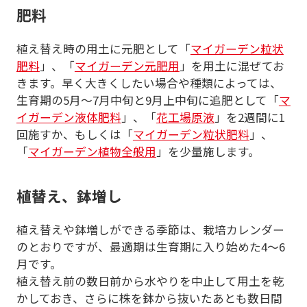
肥料
植え替え時の用土に元肥として
「
マイガーデン粒状
肥料
」、
「
マイガーデン元肥用
」を用土に混ぜてお
きます。早く大きくしたい場合や種類によっては、
生育期の5月～7月中旬と9月上中旬に追肥として「
マ
イガーデン液体肥料
」、「
花工場原液
」を2週間に1
回施すか、もしくは
「
マイガーデン粒状肥料
」、
「
マイガーデン植物全般用
」を少量施します。
植替え、鉢増し
植え替えや鉢増しができる季節は、栽培カレンダー
のとおりですが、最適期は生育期に入り始めた4～6
月です。
植え替え前の数日前から水やりを中止して用土を乾
かしておき、さらに株を鉢から抜いたあとも数日間