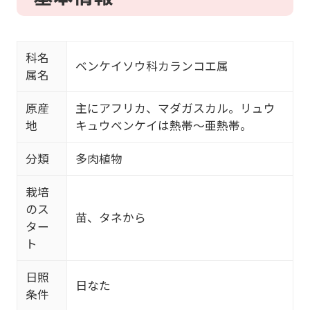
科名
ベンケイソウ科カランコエ属
属名
原産
主にアフリカ、マダガスカル。リュウ
地
キュウベンケイは熱帯～亜熱帯。
分類
多肉植物
栽培
のス
苗、タネから
ター
ト
日照
日なた
条件