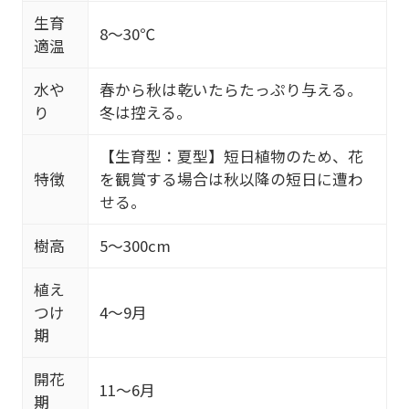
生育
8～30℃
適温
水や
春から秋は乾いたらたっぷり与える。
り
冬は控える。
【生育型：夏型】短日植物のため、花
特徴
を観賞する場合は秋以降の短日に遭わ
せる。
樹高
5～300cm
植え
つけ
4～9月
期
開花
11～6月
期